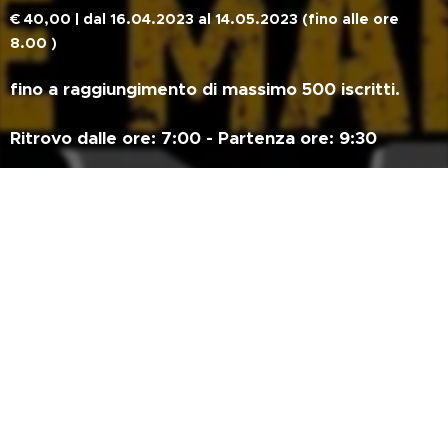
€ 40,00 | dal 16.04.2023 al 14.05.2023 (fino alle ore
8.00 )
fino a raggiungimento di massimo 500 iscritti.
Ritrovo dalle ore: 7:00 - Partenza ore: 9:30
La quota, oltre alla partecipazione alla gara dà
diritto a un ricco
PACCO GARA composto da
un'inedità maglia tecnica by VeloPlus , Sali, Gel, Barrette
l
e Borr
accia "PRO ACTION",
a BarrettaPro by Fiber
Pasta, Sport Bag ALL4CYCLING e BUONO PASTO.
Segreteria per iscrizioni di gara: iscrizioni@otc-srl.it
MODULO LIBERATORIA LAKE COMO BIKE MARATHON -
OBBLIGATORIA PER IL PERCORSO EXPLORER!